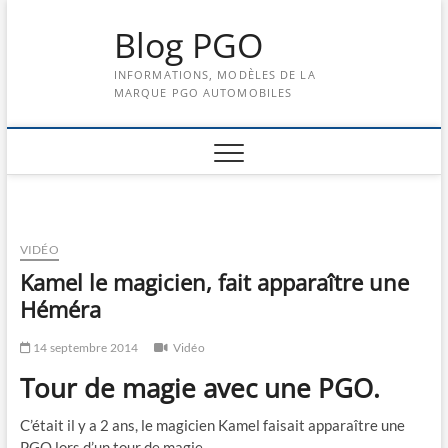
Skip
Blog PGO
to
content
INFORMATIONS, MODÈLES DE LA
MARQUE PGO AUTOMOBILES
VIDÉO
Kamel le magicien, fait apparaître une
Héméra
14 septembre 2014
Vidéo
Tour de magie avec une PGO.
C’était il y a 2 ans, le magicien Kamel faisait apparaître une
PGO lors d’un tour de magie.