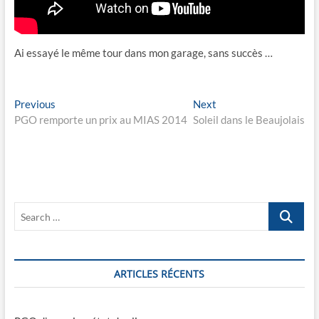
Ai essayé le même tour dans mon garage, sans succès …
Navigation
Previous
Next
Previous
Next
post:
post:
PGO remporte un prix au MIAS 2014
Soleil dans le Beaujolais
de
l’article
Search
…
ARTICLES RÉCENTS