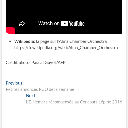
Wikipédia
: la page sur l’Alma Chamber Orchestra
https://fr.wikipedia.org/wiki/Alma_Chamber_Orchestra
Crédit photo: Pascal Guyot/AFP
Navigation
Previous
Previous
post:
Petites annonces PGO de la semaine
de
Next
Next
l’article
post:
L’E-Hemera récompensée au Concours Lépine 2016