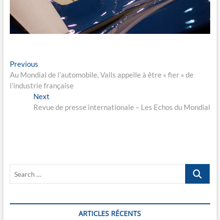
Navigation
Previous
Previous
post:
Au Mondial de l’automobile, Valls appelle à être « fier » de
de
l’industrie française
l’article
Next
Next
post:
Revue de presse internationale – Les Echos du Mondial
Search
…
ARTICLES RÉCENTS