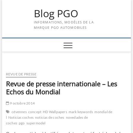
Skip
Blog PGO
to
content
INFORMATIONS, MODÈLES DE LA
MARQUE PGO AUTOMOBILES
REVUE DE PRESSE
Revue de presse internationale – Les
Echos du Mondial
9 octobre 2014
cévennes
concept
HD Wallpapers
mark keywords
mondial de
l
Noticias coches
noticias de coches
novedades de
coches
pgo
supermodel