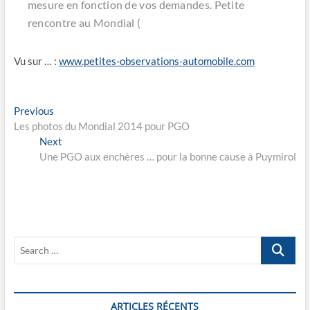
mesure en fonction de vos demandes. Petite
rencontre au Mondial (
Vu sur … :
www.petites-observations-automobile.com
Navigation
Previous
Previous
post:
Les photos du Mondial 2014 pour PGO
de
Next
Next
l’article
post:
Une PGO aux enchères … pour la bonne cause à Puymirol
Search
…
ARTICLES RÉCENTS