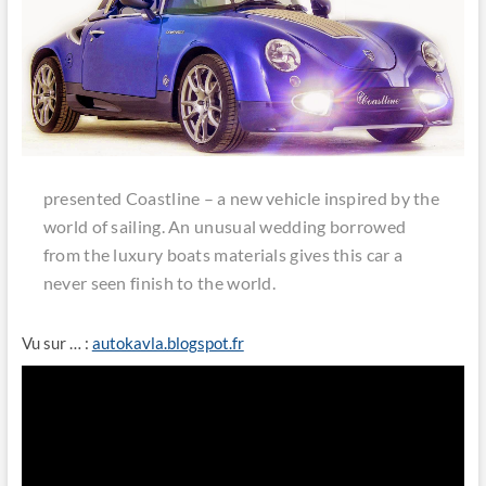
presented Coastline – a new vehicle inspired by the
world of sailing. An unusual wedding borrowed
from the luxury boats materials gives this car a
never seen finish to the world.
Vu sur … :
autokavla.blogspot.fr