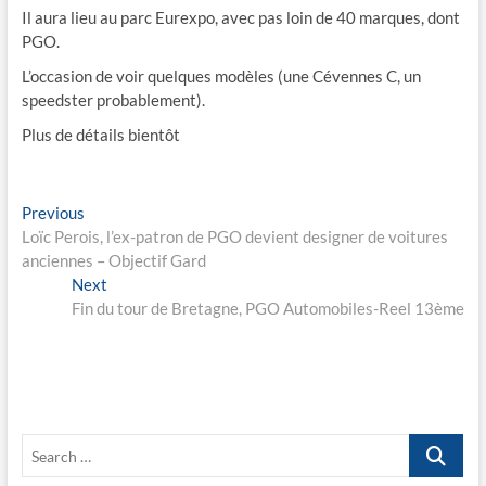
Il aura lieu au parc Eurexpo, avec pas loin de 40 marques, dont
PGO.
L’occasion de voir quelques modèles (une Cévennes C, un
speedster probablement).
Plus de détails bientôt
Navigation
Previous
Previous
post:
Loïc Perois, l’ex-patron de PGO devient designer de voitures
de
anciennes – Objectif Gard
l’article
Next
Next
post:
Fin du tour de Bretagne, PGO Automobiles-Reel 13ème
Search
…